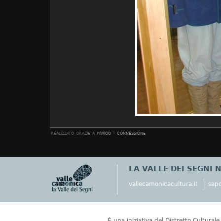
realizzato grazie a
piwigo
-
connessione
LA VALLE DEI SEGNI 
vallecamonicacultura.it
sapo
È una iniziativa del Distretto Cultural