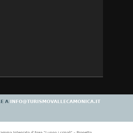
RE A
INFO@TURISMOVALLECAMONICA.IT
gramma Integrato d’Area "Lungo i crinali" – Progetto