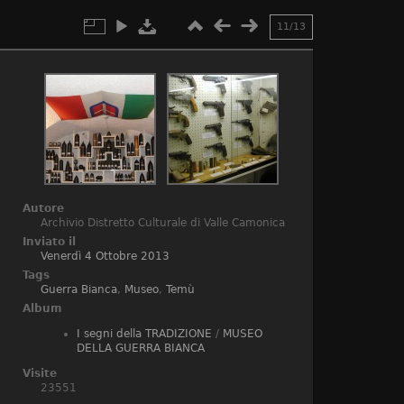
11/13
Autore
Archivio Distretto Culturale di Valle Camonica
Inviato il
Venerdì 4 Ottobre 2013
Tags
Guerra Bianca
,
Museo
,
Temù
Album
I segni della TRADIZIONE
/
MUSEO
DELLA GUERRA BIANCA
Visite
23551