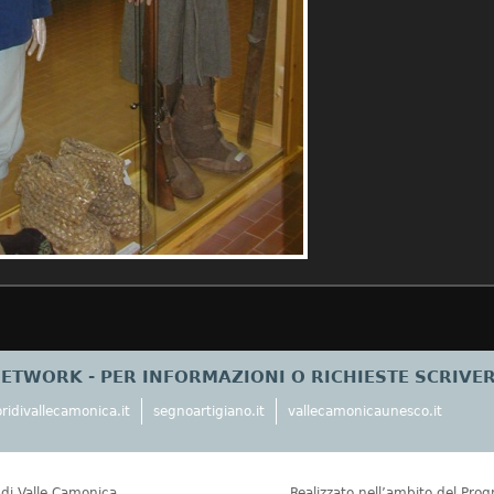
NETWORK - PER INFORMAZIONI O RICHIESTE SCRIVE
ridivallecamonica.it
segnoartigiano.it
vallecamonicaunesco.it
e di Valle Camonica
Realizzato nell’ambito del Pro