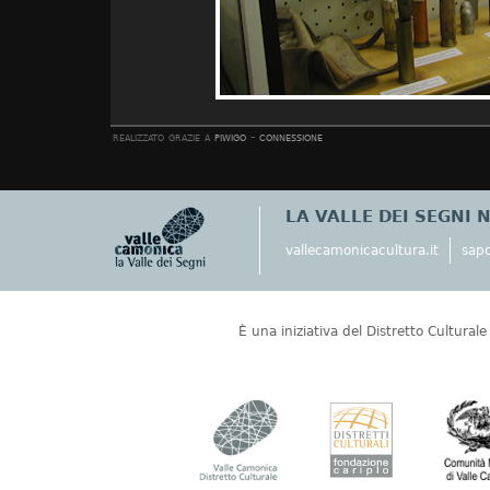
realizzato grazie a
piwigo
-
connessione
LA VALLE DEI SEGNI 
vallecamonicacultura.it
sapo
È una iniziativa del Distretto Cultural