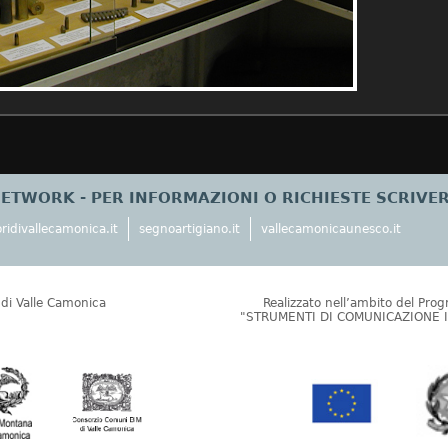
NETWORK - PER INFORMAZIONI O RICHIESTE SCRIVE
ridivallecamonica.it
segnoartigiano.it
vallecamonicaunesco.it
e di Valle Camonica
Realizzato nell’ambito del Pro
"STRUMENTI DI COMUNICAZIONE IN