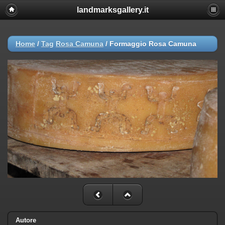
landmarksgallery.it
Home
/
Tag
Rosa Camuna
/
Formaggio Rosa Camuna
Autore