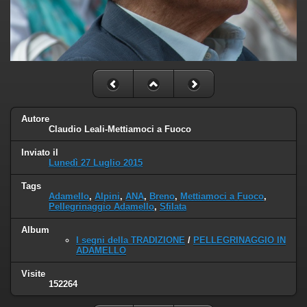
Autore
Claudio Leali-Mettiamoci a Fuoco
Inviato il
Lunedì 27 Luglio 2015
Tags
Adamello
,
Alpini
,
ANA
,
Breno
,
Mettiamoci a Fuoco
,
Pellegrinaggio Adamello
,
Sfilata
Album
I segni della TRADIZIONE
/
PELLEGRINAGGIO IN
ADAMELLO
Visite
152264