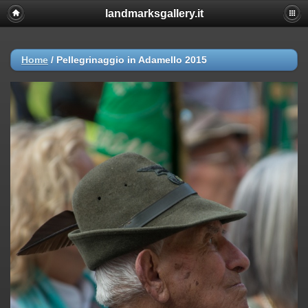
landmarksgallery.it
Home
/
Pellegrinaggio in Adamello 2015